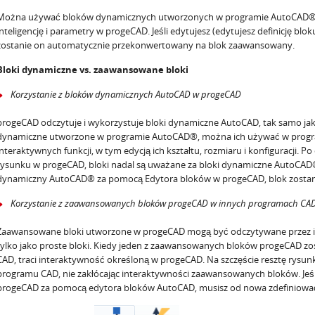
Można używać bloków dynamicznych utworzonych w programie AutoCAD® w 
inteligencję i parametry w progeCAD. Jeśli edytujesz (edytujesz definicję bl
zostanie on automatycznie przekonwertowany na blok zaawansowany.
Bloki dynamiczne vs. zaawansowane bloki
Korzystanie z bloków dynamicznych AutoCAD w progeCAD
progeCAD odczytuje i wykorzystuje bloki dynamiczne AutoCAD, tak samo jak
dynamiczne utworzone w programie AutoCAD®, można ich używać w prog
interaktywnych funkcji, w tym edycją ich kształtu, rozmiaru i konfiguracji. 
rysunku w progeCAD, bloki nadal są uważane za bloki dynamiczne AutoCAD®.
dynamiczny AutoCAD® za pomocą Edytora bloków w progeCAD, blok zosta
Korzystanie z zaawansowanych bloków progeCAD w innych programach CA
Zaawansowane bloki utworzone w progeCAD mogą być odczytywane przez in
tylko jako proste bloki. Kiedy jeden z zaawansowanych bloków progeCAD 
CAD, traci interaktywność określoną w progeCAD. Na szczęście resztę rys
programu CAD, nie zakłócając interaktywności zaawansowanych bloków. Jeś
progeCAD za pomocą edytora bloków AutoCAD, musisz od nowa zdefiniować 