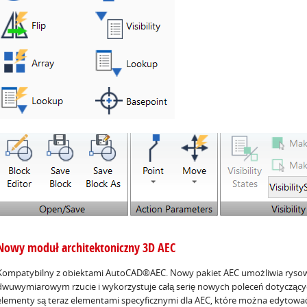
Nowy moduł architektoniczny 3D AEC
Kompatybilny z obiektami AutoCAD®AEC. Nowy pakiet AEC umożliwia rysow
dwuwymiarowym rzucie i wykorzystuje całą serię nowych poleceń dotyczący
elementy są teraz elementami specyficznymi dla AEC, które można edytować