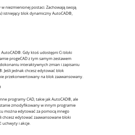
niezmienionej postaci. Zachowają swoją
oku) istniejący blok dynamiczny AutoCAD®,
 AutoCAD®. Gdy ktoś udostępni Ci bloki
ramie progeCAD z tym samym zestawem
Po dokonaniu interaktywnych zmian i zapisaniu
 Jeśli jednak chcesz edytować blok
nie przekonwertowany na blok zaawansowany.
D
ne programy CAD, takie jak AutoCAD®, ale
zostanie zmodyfikowany w innym programie
unku można edytować za pomocą innego
li chcesz edytować zaawansowane bloki
uchwyty i akcje.