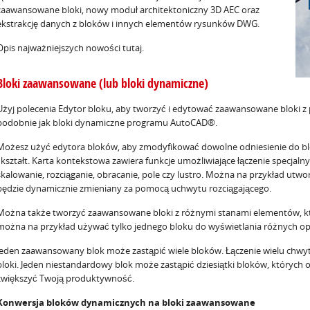
zaawansowane bloki, nowy moduł architektoniczny 3D AEC oraz
ekstrakcję danych z bloków i innych elementów rysunków DWG.
Opis najważniejszych nowości tutaj.
Bloki zaawansowane (lub bloki dynamiczne)
Użyj polecenia Edytor bloku, aby tworzyć i edytować zaawansowane bloki z 
podobnie jak bloki dynamiczne programu AutoCAD®.
Możesz użyć edytora bloków, aby zmodyfikować dowolne odniesienie do bl
i kształt. Karta kontekstowa zawiera funkcje umożliwiające łączenie specjalnyc
skalowanie, rozciąganie, obracanie, pole czy lustro. Można na przykład ut
będzie dynamicznie zmieniany za pomocą uchwytu rozciągającego.
Można także tworzyć zaawansowane bloki z różnymi stanami elementów, któ
można na przykład używać tylko jednego bloku do wyświetlania różnych opc
Jeden zaawansowany blok może zastąpić wiele bloków. Łączenie wielu chwyt
bloki. Jeden niestandardowy blok może zastąpić dziesiątki bloków, których
zwiększyć Twoją produktywność.
Konwersja bloków dynamicznych na bloki zaawansowane