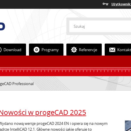
Użytkownik
Download
Programy
Referencje
Kontak
geCAD Professional
Nowości w progeCAD 2025
Wydano nową wersje progeCAD 2024 EN i opiera się na nowym
jądrze IntelliCAD 12.1. Główne nowości jakie oferuje to