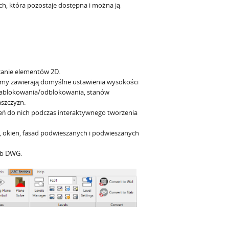
h, która pozostaje dostępna i można ją
canie elementów 2D.
y zawierają domyślne ustawienia wysokości
w zablokowania/odblokowania, stanów
aszczyzn.
sień do nich podczas interaktywnego tworzenia
i, okien, fasad podwieszanych i podwieszanych
ub DWG.