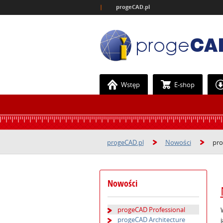
|
progeCAD.pl
Wstęp
E-shop
progeCAD.pl
Nowości
pro
Nowości
progeCAD Professional
progeCAD Architecture