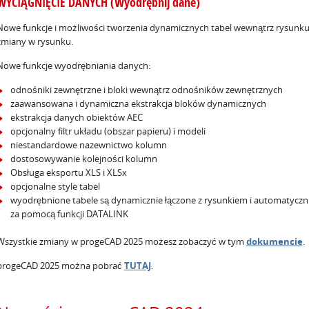
WYCIĄGNIĘCIE DANYCH (Wyodrębnij dane)
Nowe funkcje i możliwości tworzenia dynamicznych tabel wewnątrz rysunku
zmiany w rysunku.
Nowe funkcje wyodrębniania danych:
odnośniki zewnętrzne i bloki wewnątrz odnośników zewnętrznych
zaawansowana i dynamiczna ekstrakcja bloków dynamicznych
ekstrakcja danych obiektów AEC
opcjonalny filtr układu (obszar papieru) i modeli
niestandardowe nazewnictwo kolumn
dostosowywanie kolejności kolumn
Obsługa eksportu XLS i XLSx
opcjonalne style tabel
wyodrębnione tabele są dynamicznie łączone z rysunkiem i automatyczn
za pomocą funkcji DATALINK
Wszystkie zmiany w progeCAD 2025 możesz zobaczyć w tym
dokumencie
.
progeCAD 2025 można pobrać
TUTAJ
.