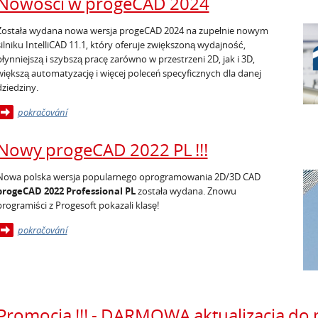
Nowości w progeCAD 2024
Została wydana nowa wersja progeCAD 2024 na zupełnie nowym
silniku IntelliCAD 11.1, który oferuje zwiększoną wydajność,
płynniejszą i szybszą pracę zarówno w przestrzeni 2D, jak i 3D,
większą automatyzację i więcej poleceń specyficznych dla danej
dziedziny.
pokračování
Nowy progeCAD 2022 PL !!!
Nowa polska wersja popularnego oprogramowania 2D/3D CAD
progeCAD 2022 Professional PL
została wydana. Znowu
programiści z Progesoft pokazali klasę!
pokračování
Promocja !!! - DARMOWA aktualizacja d