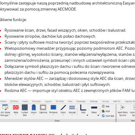
Domyślnie zastępuje naszą poprzednią nadbudowę architektoniczną Easyarc
aktywować za pomocą zmiennej AECMODE.
Główne funkcje:
Rysowanie ścian, drzwi, fasad wiszących, okien, schodów i balustrad.
Rysowanie stropów, dachów lub połaci dachowych.
Ściany i płyty sufitowe można tworzyć poprzez bezpośrednie przekształ
Wielopoziomowy menadżer przypisując poziomy podmiotom AEC. Poziom
dolnej i górnej, wysokości ściany, stanów włączenia/wyłączenia, stanó
zamrożenia/odmrożenia, przesunięć i innych ustawień symboli ścian i pł
Dołączanie symboli płaszczyzn dachu i sufitu do ścian i tworzenie odnie
płaszczyzn dachu i sufitu za pomocą polecenia rozwiązywania.
Menedżer stylów AEC — zarządzaj i dostosowuj style AEC dla ścian, drzw
bloków elewacyjnych, schodów, balustrad i płyt sufitowych.
Rodzina AEC — importuje styl obiektu AEC z zewnętrznych plików FAM l