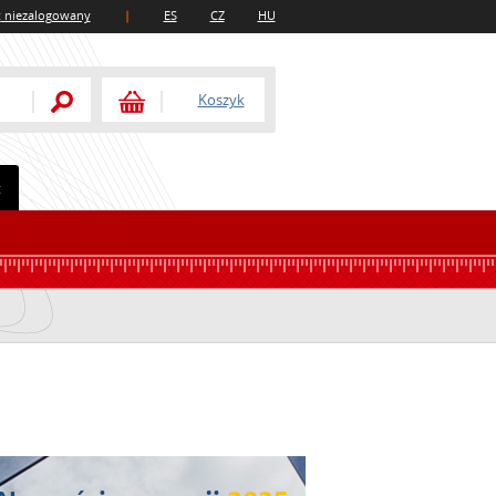
:
niezalogowany
|
ES
CZ
HU
Koszyk
t