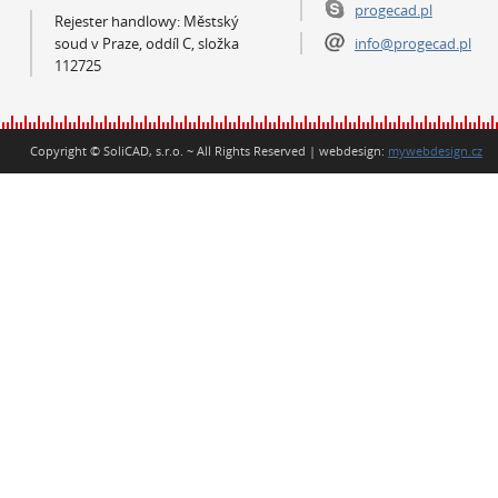
progecad.pl
Rejester handlowy: Městský
soud v Praze, oddíl C, složka
info@progecad.pl
112725
Copyright © SoliCAD, s.r.o. ~ All Rights Reserved | webdesign:
mywebdesign.cz