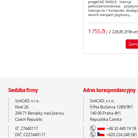
progeCAD SINGLE - licencja
jednostanowiskowa: pojedyn
licencja na 1 komputer, dostę
dwóch wersjach językowy:…
1 755 Zł
| 2 228,85 Zł Brut
Siedziba firmy
Adres korespondencyjny
SoliCAD, s.r.o.
SoliCAD, s.r.o.
Kbel 26
Na Bučance 1289/9
294 71 Benátky nad Jizerou
140 00 Praha 4
Czech Republic
Republika Czeska
IČ: 27440117
+48 32 440 19 18
DIČ: CZ27440117
+420 224 248 581