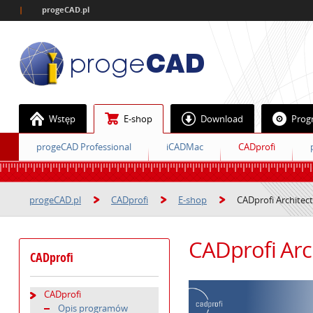
|
progeCAD.pl
Wstęp
E-shop
Download
Prog
progeCAD Professional
iCADMac
CADprofi
progeCAD.pl
CADprofi
E-shop
CADprofi Architect
CADprofi Arc
CADprofi
CADprofi
Opis programów