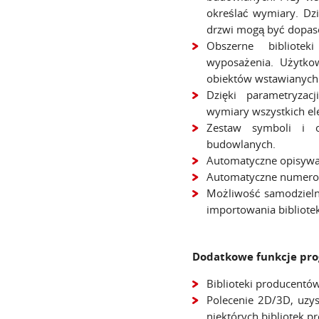
określać wymiary. Dz
drzwi mogą być dopaso
Obszerne bibliotek
wyposażenia. Użytko
obiektów wstawianych 
Dzięki parametryzac
wymiary wszystkich e
Zestaw symboli i o
budowlanych.
Automatyczne opisywa
Automatyczne numero
Możliwość samodzieln
importowania bibliote
Dodatkowe funkcje pr
Biblioteki producentów
Polecenie 2D/3D, uzy
niektórych bibliotek p