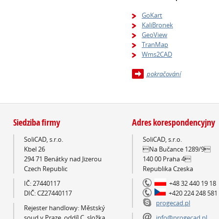
GoKart
KaliBronek
GeoView
TranMap
Wms2CAD
pokračování
Siedziba firmy
Adres korespondencyjny
SoliCAD, s.r.o.
SoliCAD, s.r.o.
Kbel 26
Na Bučance 1289/9
294 71 Benátky nad Jizerou
140 00 Praha 4
Czech Republic
Republika Czeska
IČ: 27440117
+48 32 440 19 18
DIČ: CZ27440117
+420 224 248 581
progecad.pl
Rejester handlowy: Městský
soud v Praze, oddíl C, složka
info@progecad.pl