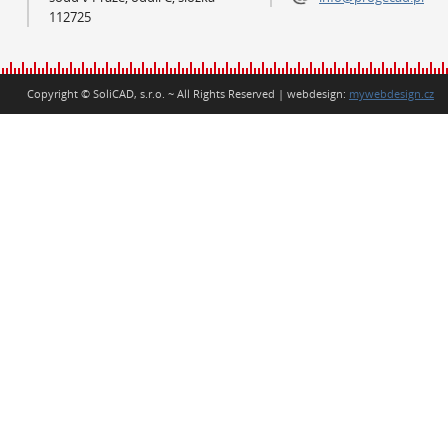
112725
Copyright © SoliCAD, s.r.o. ~ All Rights Reserved | webdesign:
mywebdesign.cz