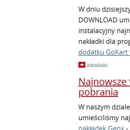
W dniu dzisiejs
DOWNLOAD umieś
instalacyjny naj
nakładki dla pro
dodatku GoKart 
pokračování
Najnowsze 
pobrania
W naszym dzial
umieściliśmy na
nakładek Geox
-