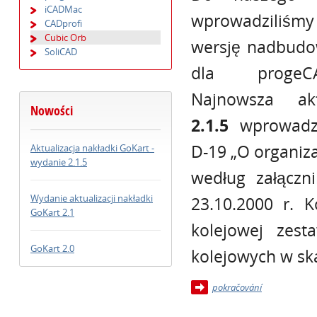
iCADMac
wprowadziliś
CADprofi
Cubic Orb
wersję nadbudo
SoliCAD
dla progeCA
Najnowsza ak
Nowości
2.1.5
wprowadza
D-19 „O organiz
Aktualizacja nakładki GoKart -
wydanie 2.1.5
według załączn
Wydanie aktualizacji nakładki
23.10.2000 r. K
GoKart 2.1
kolejowej zest
GoKart 2.0
kolejowych w ska
pokračování