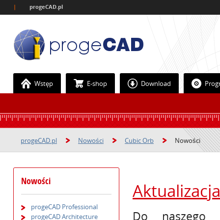
|
progeCAD.pl
Wstęp
E-shop
Download
Prog
progeCAD.pl
Nowości
Cubic Orb
Nowości
Nowości
Aktualizacj
progeCAD Professional
Do naszego 
progeCAD Architecture