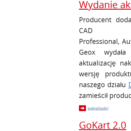
Wydanie akt
Producent dod
CAD (
Professional,
Au
Geox wydała 
aktualizację na
wersję produk
naszego działu
zamieścił produc
pokračování
GoKart 2.0