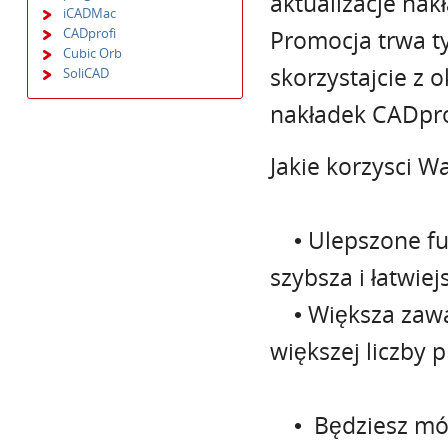
aktualizacje nak
iCADMac
CADprofi
Promocja trwa ty
Cubic Orb
skorzystajcie z 
SoliCAD
nakładek CADpro
Jakie korzysci W
• Ulepszone fun
szybsza i łatwiej
• Większa zawa
większej liczby 
• Będziesz móg