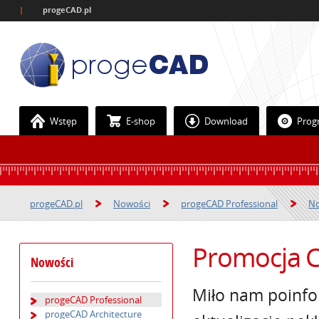
|
progeCAD.pl
Wstęp
E-shop
Download
Prog
progeCAD.pl
Nowości
progeCAD Professional
No
Promocja CA
Nowości
Miło nam poinfo
progeCAD Professional
progeCAD Architecture