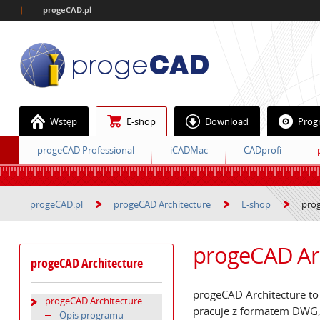
|
progeCAD.pl
Wstęp
E-shop
Download
Prog
progeCAD Professional
iCADMac
CADprofi
progeCAD.pl
progeCAD Architecture
E-shop
prog
progeCAD Ar
progeCAD Architecture
progeCAD Architecture to
progeCAD Architecture
pracuje z formatem DWG,
Opis programu