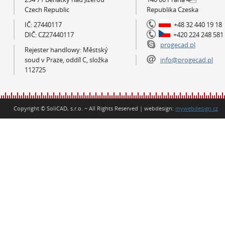
Czech Republic
Republika Czeska
IČ: 27440117
+48 32 440 19 18
DIČ: CZ27440117
+420 224 248 581
progecad.pl
Rejester handlowy: Městský
soud v Praze, oddíl C, složka
info@progecad.pl
112725
Copyright © SoliCAD, s.r.o. ~ All Rights Reserved | webdesign:
mywebdesign.cz