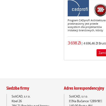
Program CADprofi Architektura
przeznaczony jest przede
wszystkim dla projektantów
instalacji branżowych, którzy
muszą…
3 698 Zł
| 4 696,46 Zł Brut
Siedziba firmy
Adres korespondencyjny
SoliCAD, s.r.o.
SoliCAD, s.r.o.
Kbel 26
Na Bučance 1289/9
294 71 Benátky nad Jizerou
140 00 Praha 4