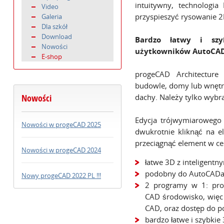
intuitywny, technologi
Video
przyspieszyć rysowanie 2
Galeria
Dla szkół
Download
Bardzo łatwy
i szy
Nowości
użytkowników AutoCAD
E-shop
progeCAD Architectur
budowle, domy lub wnętrz
Nowości
dachy. Należy tylko wybra
Edycja trójwymiarowego 
Nowości w progeCAD 2025
dwukrotnie kliknąć na e
przeciągnąć element w cel
Nowości w progeCAD 2024
łatwe 3D z inteligentn
podobny do AutoCADa:
Nowy progeCAD 2022 PL !!!
2 programy w 1: pro
CAD środowisko, wię
CAD, oraz dostęp do p
bardzo łatwe i szybkie